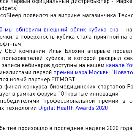
ился первый официальный дистрибьютер - Маркет
adgets)
EcoSleep появился на витрине магазинчика Техн
0 мы обновили внешний облик кубика сна
- на
очки, а поверхность кубика стала приятной на о
офт-тач
ду СЕО компании Илья Блохин впервые провел
 пользователей кубика, в которой раскрыл се
и, записи вебинаров доступны на нашем
канале Yo
иналистами первой
премии мэра Москвы "Новат
ился новый партнер FITMOST
 финал конкурса биомедицинских стартапов Pa
ayer в рамках форума "Открытые инновации"
победителями профессиональной премии в 
х технологий
Digital Health Awards 2020
событие произошло в последние недели 2020 года