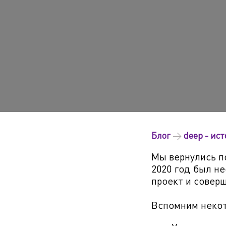
Блог
→
deep - ис
Мы вернулись п
2020 год был н
проект и совер
Вспомним некот