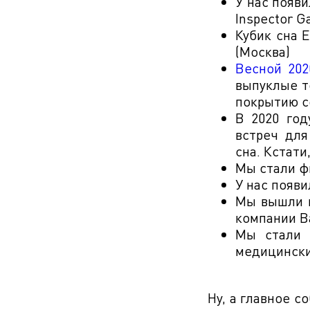
У нас появ
Inspector G
Кубик сна 
(Москва)
Весной 202
выпуклые т
покрытию с
В 2020 го
встреч для
сна. Кстат
Мы стали ф
У нас появ
Мы вышли в
компании B
Мы стали 
медицински
Ну, а главное 