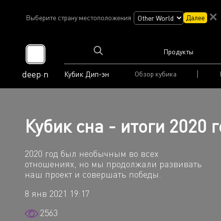
Выберите страну местоположения
Далее
Продукты
deep·n
Кубик Дип-эн
Обзор кубика
Кубик сна - итоги 2020 
2020 год был необычным во всех
отношениях, но мы продолжали развивать
наш проект и совершать победы.
8 янв 2021 19:17
2563