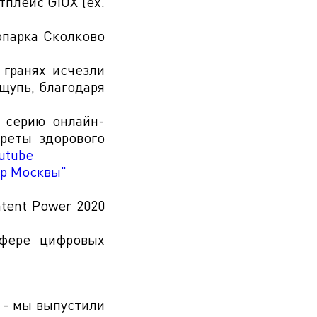
плейс GIOX (ex.
опарка Сколково
 гранях исчезли
щупь, благодаря
 серию онлайн-
креты здорового
utube
ор Москвы"
tent Power 2020
сфере цифровых
 - мы выпустили