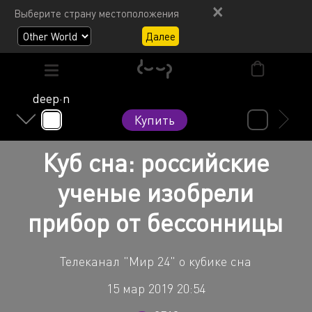
Выберите страну местоположения
Далее
deep·n
Купить
Куб сна: российские
ученые изобрели
прибор от бессонницы
Телеканал "Мир 24" о кубике сна
15 мар 2019 20:54