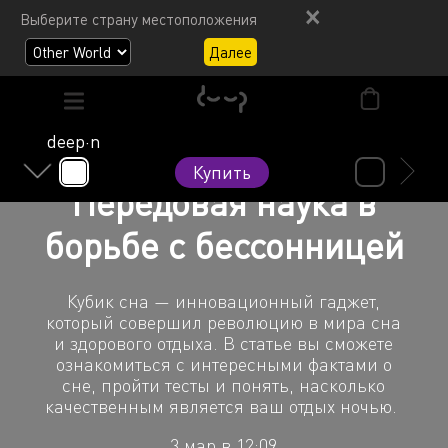
Выберите страну местоположения
Далее
deep·n
Купить
Передовая наука в
борьбе с бессонницей
Кубик сна — инновационный гаджет,
который совершил революцию в мира сна
и здорового отдыха. В статье вы сможете
ознакомиться с интересными фактами о
сне, пройти тесты и понять, насколько
качественным является ваш отдых ночью.
3 мар в 12:09