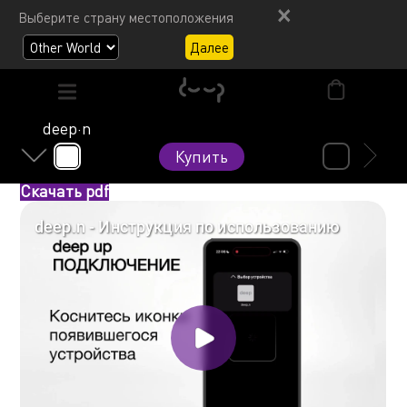
Выберите страну местоположения
Далее
deep·n
Купить
Скачать pdf